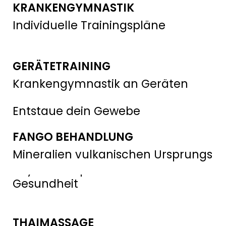
KRANKENGYMNASTIK
Individuelle Trainingspläne
GERÄTETRAINING
Krankengymnastik an Geräten
LYMPHDRAINAGE
Entstaue dein Gewebe
FANGO BEHANDLUNG
MED. MASSAGE
Mineralien vulkanischen Ursprungs
Physiotherapie für deine
Gesundheit
THAIMASSAGE